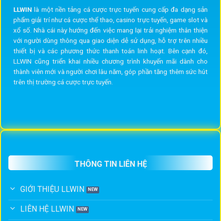
LLWIN
là một nền tảng cá cược trực tuyến cung cấp đa dạng sản
Những cột mốc quan trọng của
LLWIN
khi hoạt động
phẩm giải trí như cá cược thể thao, casino trực tuyến, game slot và
xổ số. Nhà cái này hướng đến việc mang lại trải nghiệm thân thiện
với người dùng thông qua giao diện dễ sử dụng, hỗ trợ trên nhiều
Sứ mệnh của LLWIN đối với cộng đồng hội viên
thiết bị và các phương thức thanh toán linh hoạt. Bên cạnh đó,
Trang game theo đuổi định hướng phát triển bền vững, tập
LLWIN cũng triển khai nhiều chương trình khuyến mãi dành cho
trung nâng cao chất lượng trải nghiệm cá cược trực tuyến
thành viên mới và người chơi lâu năm, góp phần tăng thêm sức hút
trên thị trường cá cược trực tuyến.
thông qua các giá trị cốt lõi. Cụ thể gồm:
Môi trường cá cược an toàn và minh bạch: Hoạt động dưới
giấy phép hợp pháp từ First Cagayan, hệ thống được kiểm
soát chặt chẽ nhằm đảm bảo tính công bằng trong mọi
giao dịch.
Kho game phong phú, liên tục làm mới: Danh mục trò chơi
THÔNG TIN LIÊN HỆ
đa dạng gồm Thể thao, Casino trực tuyến, Slot game, Xổ
số, eSports… với nhiều nội dung được cập nhật định kỳ.
GIỚI THIỆU LLWIN
Dịch vụ hỗ trợ 24/7: Đội ngũ CSKH của
LLWIN
hoạt động
LIÊN HỆ LLWIN
liên tục, phản hồi nhanh, hỗ trợ rõ ràng từ thao tác cơ bản