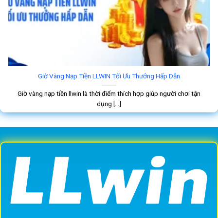
2016: Hoàn tất cấp phép hoạt động hợp pháp từ First
Cagayan tại Philippines.
2017: Bắt đầu mở rộng sang thị trường Việt Nam, nhanh
chóng tạo được chỗ đứng vững chắc.
2019: Trở thành đối tác của nhiều nhà phát hành game.
Hiện nay:
LLWIN
sở hữu cộng đồng hơn 8 triệu tài khoản
Giờ Vàng Nạp Tiền LLWIN Tối Ưu Thưởng Hấp Dẫn
trên nhiều khu vực, nằm trong nhóm nhà cái quy mô lớn tại
Giờ vàng nạp tiền llwin là thời điểm thích hợp giúp người chơi tận
châu Á.
dụng [...]