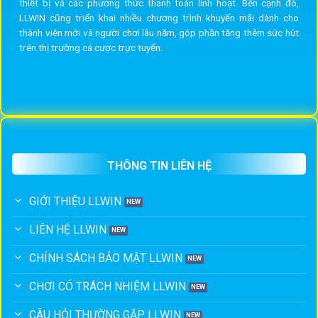
thiết bị và các phương thức thanh toán linh hoạt. Bên cạnh đó,
LLWIN cũng triển khai nhiều chương trình khuyến mãi dành cho
thành viên mới và người chơi lâu năm, góp phần tăng thêm sức hút
trên thị trường cá cược trực tuyến.
THÔNG TIN LIÊN HỆ
GIỚI THIỆU LLWIN
LIÊN HỆ LLWIN
CHÍNH SÁCH BẢO MẬT LLWIN
CHƠI CÓ TRÁCH NHIỆM LLWIN
CÂU HỎI THƯỜNG GẶP LLWIN