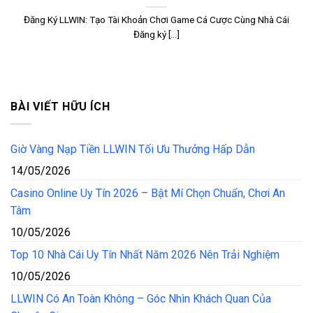
Đăng Ký LLWIN: Tạo Tài Khoản Chơi Game Cá Cược Cùng Nhà Cái
Đăng ký [...]
BÀI VIẾT HỮU ÍCH
Giờ Vàng Nạp Tiền LLWIN Tối Ưu Thưởng Hấp Dẫn
14/05/2026
Casino Online Uy Tín 2026 – Bật Mí Chọn Chuẩn, Chơi An
Tâm
10/05/2026
Top 10 Nhà Cái Uy Tín Nhất Năm 2026 Nên Trải Nghiệm
10/05/2026
LLWIN Có An Toàn Không – Góc Nhìn Khách Quan Của