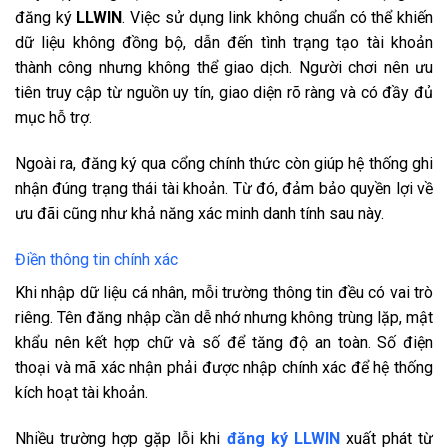
đăng ký
LLWIN
. Việc sử dụng link không chuẩn có thể khiến
dữ liệu không đồng bộ, dẫn đến tình trạng tạo tài khoản
thành công nhưng không thể giao dịch. Người chơi nên ưu
tiên truy cập từ nguồn uy tín, giao diện rõ ràng và có đầy đủ
mục hỗ trợ.
Ngoài ra, đăng ký qua cổng chính thức còn giúp hệ thống ghi
nhận đúng trạng thái tài khoản. Từ đó, đảm bảo quyền lợi về
ưu đãi cũng như khả năng xác minh danh tính sau này.
Điền thông tin chính xác
Khi nhập dữ liệu cá nhân, mỗi trường thông tin đều có vai trò
riêng. Tên đăng nhập cần dễ nhớ nhưng không trùng lặp, mật
khẩu nên kết hợp chữ và số để tăng độ an toàn. Số điện
thoại và mã xác nhận phải được nhập chính xác để hệ thống
kích hoạt tài khoản.
Nhiều trường hợp gặp lỗi khi
đăng ký LLWIN
xuất phát từ