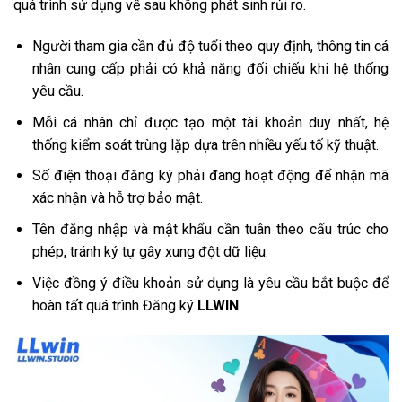
quá trình sử dụng về sau không phát sinh rủi ro.
Người tham gia cần đủ độ tuổi theo quy định, thông tin cá
nhân cung cấp phải có khả năng đối chiếu khi hệ thống
yêu cầu.
Mỗi cá nhân chỉ được tạo một tài khoản duy nhất, hệ
thống kiểm soát trùng lặp dựa trên nhiều yếu tố kỹ thuật.
Số điện thoại đăng ký phải đang hoạt động để nhận mã
xác nhận và hỗ trợ bảo mật.
Tên đăng nhập và mật khẩu cần tuân theo cấu trúc cho
phép, tránh ký tự gây xung đột dữ liệu.
Việc đồng ý điều khoản sử dụng là yêu cầu bắt buộc để
hoàn tất quá trình
Đăng ký
LLWIN
.