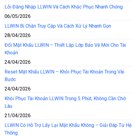
Lỗi Đăng Nhập LLWIN Và Cách Khắc Phục Nhanh Chóng
06/05/2026
LLWIN Bị Chặn Truy Cập Và Cách Xử Lý Nhanh Gọn
28/04/2026
Đổi Mật Khẩu LLWIN – Thiết Lập Lớp Bảo Vệ Mới Cho Tài
Khoản
24/04/2026
Reset Mật Khẩu LLWIN – Khôi Phục Tài Khoản Trong Vài
Bước
24/04/2026
Khôi Phục Tài Khoản LLWIN Trong 5 Phút, Không Cần Chờ
Lâu
21/04/2026
LLWIN Có Hỗ Trợ Lấy Lại Mật Khẩu Không – Giải Đáp Từ Hệ
Thống