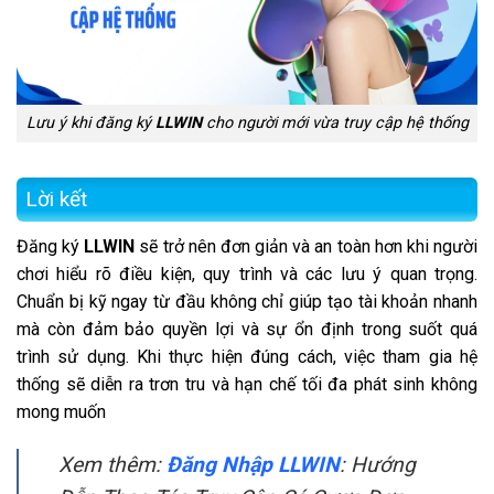
Lưu ý khi đăng ký
LLWIN
cho người mới vừa truy cập hệ thống
Lời kết
Đăng ký
LLWIN
sẽ trở nên đơn giản và an toàn hơn khi người
chơi hiểu rõ điều kiện, quy trình và các lưu ý quan trọng.
Chuẩn bị kỹ ngay từ đầu không chỉ giúp tạo tài khoản nhanh
mà còn đảm bảo quyền lợi và sự ổn định trong suốt quá
trình sử dụng. Khi thực hiện đúng cách, việc tham gia hệ
thống sẽ diễn ra trơn tru và hạn chế tối đa phát sinh không
mong muốn
Xem thêm:
Đăng Nhập LLWIN
: Hướng