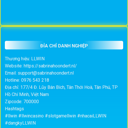
ĐỈA CHỈ DANH NGHIỆP
Thương hiệu: LLWIN
Website: https://sabrinahoondert.nl/
Email:
support@sabrinahoondert.nl
Hotline: 0976 543 218
Địa chỉ: 177/4 Đ. Lũy Bán Bích, Tân Thới Hoà, Tân Phú, TP
Hồ Chí Minh, Việt Nam
Zipcode: 700000
Hashtags
#llwin #llwincasino #slotgamellwin #nhacaiLLWIN
#dangkyLLWIN