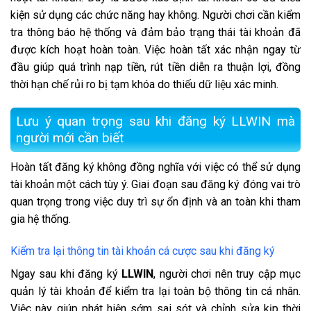
kiện sử dụng các chức năng hay không. Người chơi cần kiểm
tra thông báo hệ thống và đảm bảo trạng thái tài khoản đã
được kích hoạt hoàn toàn. Việc hoàn tất xác nhận ngay từ
đầu giúp quá trình nạp tiền, rút tiền diễn ra thuận lợi, đồng
thời hạn chế rủi ro bị tạm khóa do thiếu dữ liệu xác minh.
Lưu ý quan trọng sau khi đăng ký LLWIN mà
người mới cần biết
Hoàn tất đăng ký không đồng nghĩa với việc có thể sử dụng
tài khoản một cách tùy ý. Giai đoạn sau đăng ký đóng vai trò
quan trọng trong việc duy trì sự ổn định và an toàn khi tham
gia hệ thống.
Kiểm tra lại thông tin tài khoản cá cược sau khi đăng ký
Ngay sau khi
đăng ký
LLWIN
, người chơi nên truy cập mục
quản lý tài khoản để kiểm tra lại toàn bộ thông tin cá nhân.
Việc này giúp phát hiện sớm sai sót và chỉnh sửa kịp thời