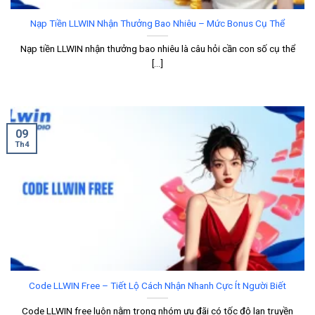
Nạp Tiền LLWIN Nhận Thưởng Bao Nhiêu – Mức Bonus Cụ Thể
Nạp tiền LLWIN nhận thưởng bao nhiêu là câu hỏi cần con số cụ thể
[...]
09
Th4
Code LLWIN Free – Tiết Lộ Cách Nhận Nhanh Cực Ít Người Biết
Code LLWIN free luôn nằm trong nhóm ưu đãi có tốc độ lan truyền