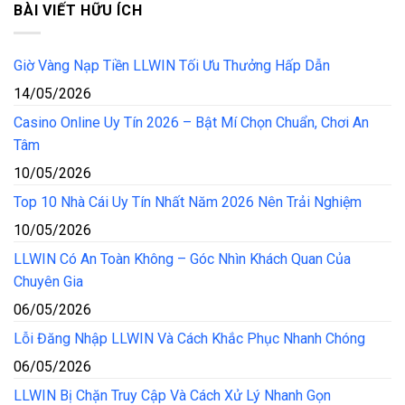
BÀI VIẾT HỮU ÍCH
Giờ Vàng Nạp Tiền LLWIN Tối Ưu Thưởng Hấp Dẫn
14/05/2026
Casino Online Uy Tín 2026 – Bật Mí Chọn Chuẩn, Chơi An
Tâm
10/05/2026
Top 10 Nhà Cái Uy Tín Nhất Năm 2026 Nên Trải Nghiệm
10/05/2026
LLWIN Có An Toàn Không – Góc Nhìn Khách Quan Của
Chuyên Gia
06/05/2026
Lỗi Đăng Nhập LLWIN Và Cách Khắc Phục Nhanh Chóng
06/05/2026
LLWIN Bị Chặn Truy Cập Và Cách Xử Lý Nhanh Gọn