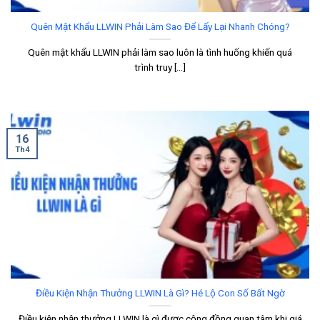
Quên Mật Khẩu LLWIN Phải Làm Sao Để Lấy Lại Nhanh Chóng?
Quên mật khẩu LLWIN phải làm sao luôn là tình huống khiến quá
trình truy [...]
16
Th4
Điều Kiện Nhận Thưởng LLWIN Là Gì? Hé Lộ Con Số Bất Ngờ
Điều kiện nhận thưởng LLWIN là gì được cộng đồng quan tâm khi giá