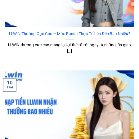
LLWIN Thưởng Cực Cao – Mức Bonus Thực Tế Lên Đến Bao Nhiêu?
LLWIN thưởng cực cao mang lại lợi thế rõ rệt ngay từ những lần giao
[...]
10
Th4