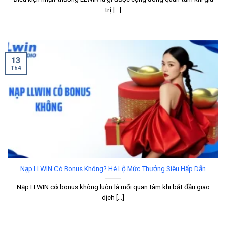
trị [...]
13
Th4
Nạp LLWIN Có Bonus Không? Hé Lộ Mức Thưởng Siêu Hấp Dẫn
Nạp LLWIN có bonus không luôn là mối quan tâm khi bắt đầu giao
dịch [...]